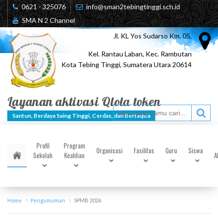
0621 - 325076
info@sman2tebingtinggi.sch.id
SMA N 2 Channel
Jl. KL Yos Sudarso Km. 05,
Kel. Rantau Laban, Kec. Rambutan
Kota Tebing Tinggi, Sumatera Utara 20614
Layanan aktivasi Qlola token
Santun, Berdaya Saing Tinggi, Cerdas, dan Bertaqwa
Profil
Program
Organisasi
Fasilitas
Guru
Siswa
Sekolah
Keahlian
A
Home
Pengumuman
SPMB 2026