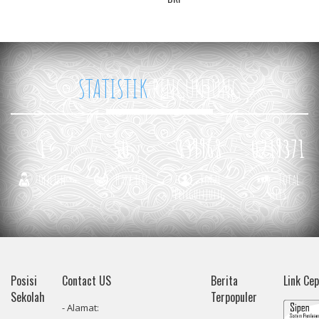
STATISTIK
PENGUNJUNG
1
50
139968
0219371
Online
Hari ini
Total
Total
Pengunjung
Hits
Posisi
Contact US
Berita
Link Ce
Sekolah
Terpopuler
- Alamat: