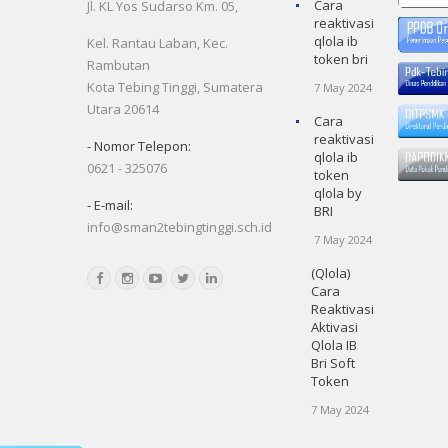
Cara
Jl. KL Yos Sudarso Km. 05,
reaktivasi
qlola ib
Kel. Rantau Laban, Kec.
token bri
Rambutan
Kota Tebing Tinggi, Sumatera
7 May 2024
Utara 20614
Cara
reaktivasi
- Nomor Telepon:
qlola ib
0621 - 325076
token
qlola by
- E-mail:
BRI
info@sman2tebingtinggi.sch.id
7 May 2024
(Qlola)
Cara
Reaktivasi
Aktivasi
Qlola IB
Bri Soft
Token
7 May 2024