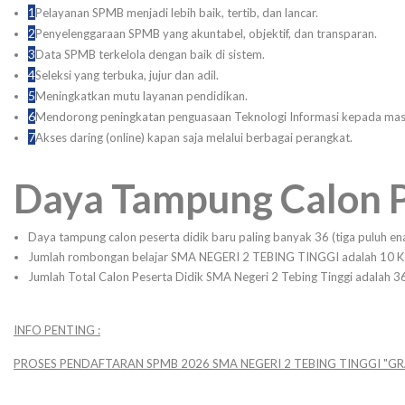
1
Pelayanan SPMB menjadi lebih baik, tertib, dan lancar.
2
Penyelenggaraan SPMB yang akuntabel, objektif, dan transparan.
3
Data SPMB terkelola dengan baik di sistem.
4
Seleksi yang terbuka, jujur dan adil.
5
Meningkatkan mutu layanan pendidikan.
6
Mendorong peningkatan penguasaan Teknologi Informasi kepada mas
7
Akses daring (online) kapan saja melalui berbagai perangkat.
Daya Tampung Calon P
Daya tampung calon peserta didik baru paling banyak 36 (tiga puluh en
Jumlah rombongan belajar SMA NEGERI 2 TEBING TINGGI adalah 10 Ke
Jumlah Total Calon Peserta Didik SMA Negeri 2 Tebing Tinggi adalah 3
INFO PENTING :
PROSES PENDAFTARAN SPMB 2026 SMA NEGERI 2 TEBING TINGGI "GRA